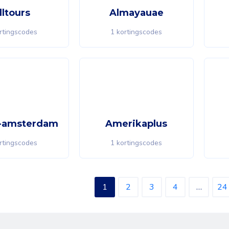
lltours
Almayauae
rtingscodes
1 kortingscodes
-amsterdam
Amerikaplus
rtingscodes
1 kortingscodes
1
2
3
4
…
24