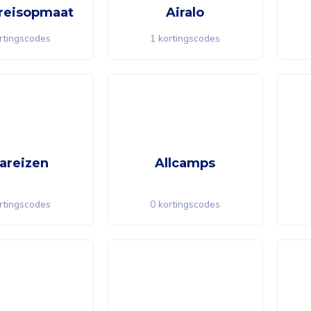
areisopmaat
Airalo
rtingscodes
1 kortingscodes
fareizen
Allcamps
rtingscodes
0 kortingscodes