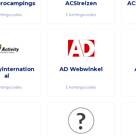
urocampings
ACSIreizen
AC
rtingscodes
1 kortingscodes
yinternation
AD Webwinkel
al
rtingscodes
1 kortingscodes