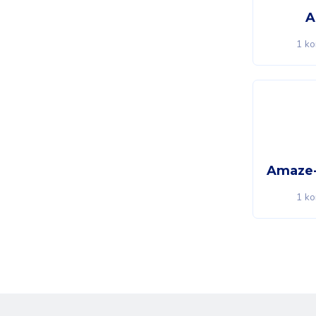
A
1 ko
Amaze
1 ko