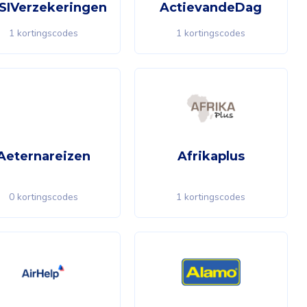
SIVerzekeringen
ActievandeDag
1 kortingscodes
1 kortingscodes
Aeternareizen
Afrikaplus
0 kortingscodes
1 kortingscodes