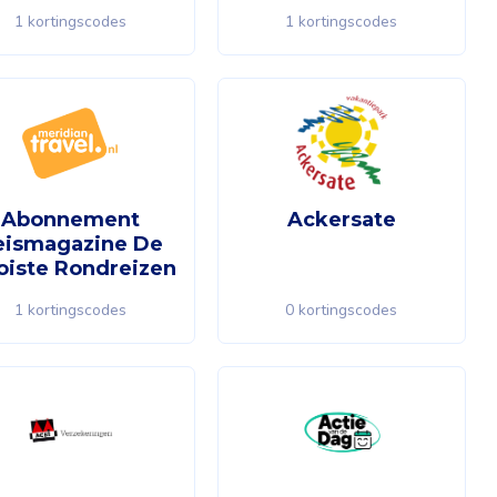
1 kortingscodes
1 kortingscodes
Abonnement
Ackersate
eismagazine De
iste Rondreizen
1 kortingscodes
0 kortingscodes