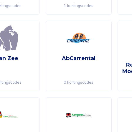
rtingscodes
1 kortingscodes
an Zee
AbCarrental
R
Moo
rtingscodes
0 kortingscodes