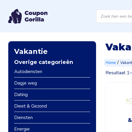
Producten
zoeken
Vaka
Vakantie
Overige categorieën
/
Home
Vakant
Autodiensten
Resultaat 1
Dagje weg
Dating
Dieet & Gezond
Diensten
&
Energie