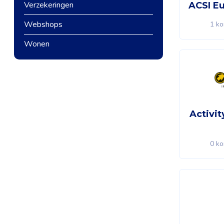
Verzekeringen
ACSI E
Webshops
1 ko
Wonen
Activit
0 ko