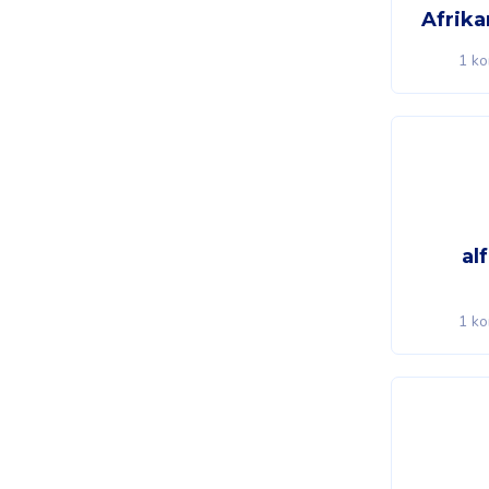
Afrik
1 ko
al
1 ko