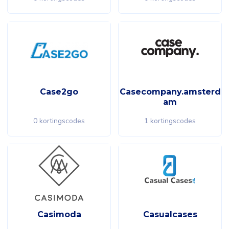
Case2go
Casecompany.amsterd
am
0 kortingscodes
1 kortingscodes
Casimoda
Casualcases