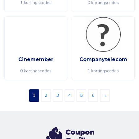
1 kortingscodes
0 kortingscodes
Cinemember
Companytelecom
0 kortingscodes
1 kortingscodes
1
2
3
4
5
6
→