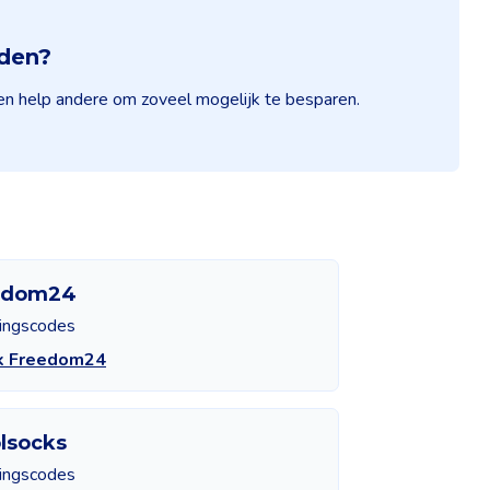
nden?
 en help andere om zoveel mogelijk te besparen.
edom24
tingscodes
jk Freedom24
lsocks
tingscodes