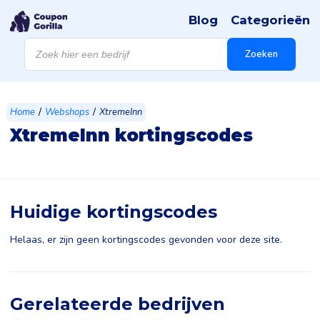
Blog
Categorieën
Producten
zoeken
Zoeken
/
/
Home
Webshops
XtremeInn
XtremeInn kortingscodes
Huidige kortingscodes
Helaas, er zijn geen kortingscodes gevonden voor deze site.
Gerelateerde bedrijven