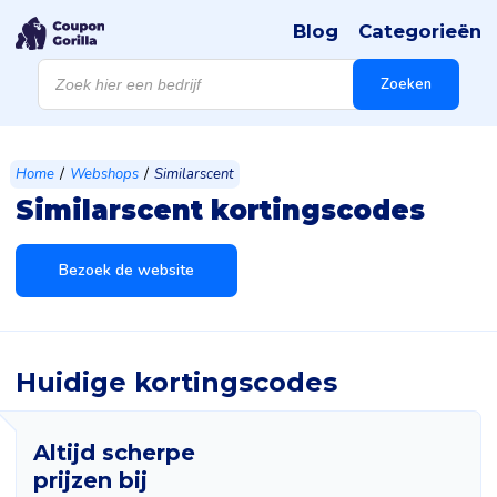
Blog
Categorieën
Producten
zoeken
Zoeken
/
/
Home
Webshops
Similarscent
Similarscent kortingscodes
Bezoek de website
Huidige kortingscodes
Altijd scherpe
prijzen bij