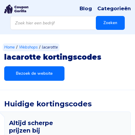
Blog
Categorieën
Producten
zoeken
Zoeken
/
/
Home
Webshops
lacarotte
lacarotte kortingscodes
Bezoek de website
Huidige kortingscodes
Altijd scherpe
prijzen bij