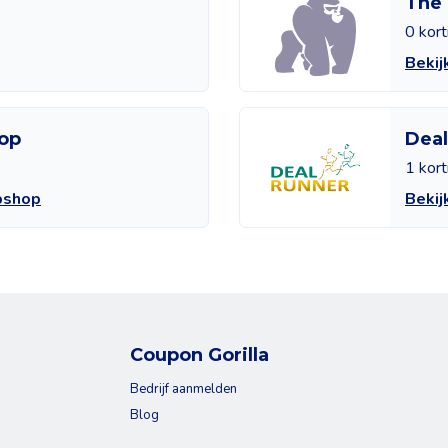
The 
0 kor
Bekij
op
Deal
1 kor
bshop
Bekij
Coupon Gorilla
Bedrijf aanmelden
Blog