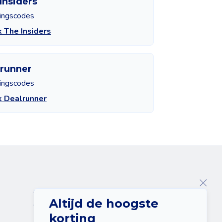
Insiders
tingscodes
k The Insiders
runner
tingscodes
k Dealrunner
Over ons
Altijd de hoogste
Contact
korting