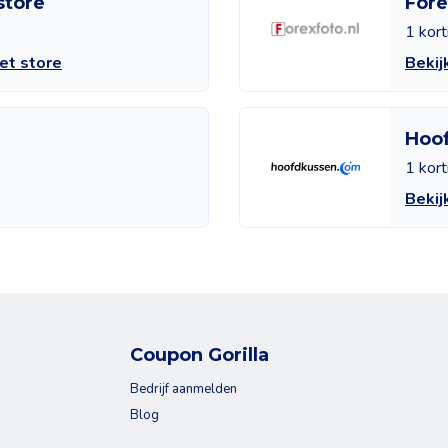
store
Fore
1 kor
ret store
Bekij
Hoo
1 kor
Bekij
Coupon Gorilla
Bedrijf aanmelden
Blog