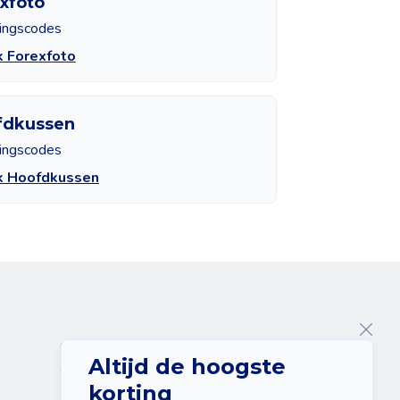
xfoto
tingscodes
k Forexfoto
fdkussen
tingscodes
k Hoofdkussen
Over ons
Altijd de hoogste
Contact
korting