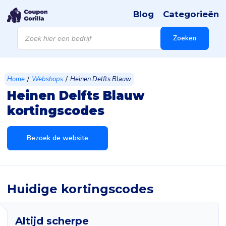
Blog
Categorieën
Producten
zoeken
Zoeken
/
/
Home
Webshops
Heinen Delfts Blauw
Heinen Delfts Blauw
kortingscodes
Bezoek de website
Huidige kortingscodes
Altijd scherpe