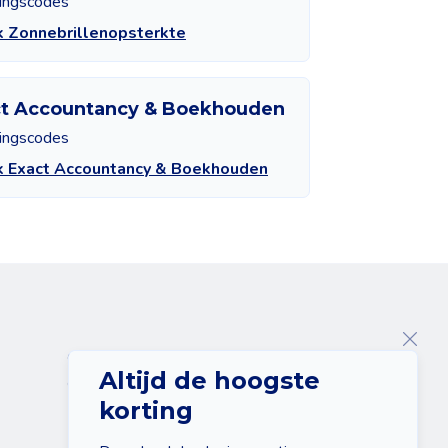
tingscodes
k Zonnebrillenopsterkte
ct Accountancy & Boekhouden
tingscodes
k Exact Accountancy & Boekhouden
Over ons
Altijd de hoogste
Contact
korting