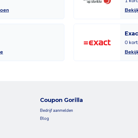
1 kor
roen
Bekij
Exa
0 kor
ne
Bekij
Coupon Gorilla
Bedrijf aanmelden
Blog