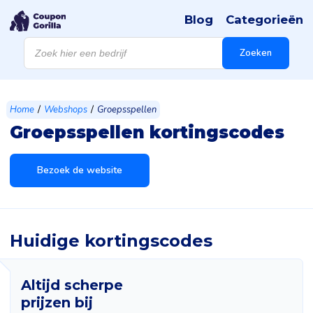
Blog
Categorieën
Producten
zoeken
Zoeken
/
/
Home
Webshops
Groepsspellen
Groepsspellen kortingscodes
Bezoek de website
Huidige kortingscodes
Altijd scherpe
prijzen bij