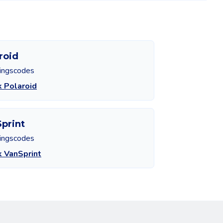
roid
tingscodes
k Polaroid
print
tingscodes
k VanSprint