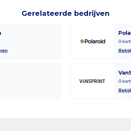
Gerelateerde bedrijven
n
Pola
0 kor
enen
Bekij
VanS
0 kor
Bekij