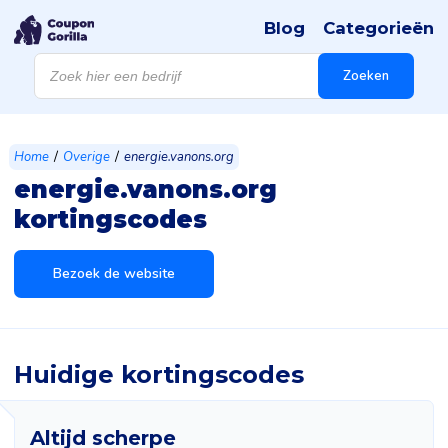
Blog
Categorieën
Producten
zoeken
Zoeken
/
/
Home
Overige
energie.vanons.org
energie.vanons.org
kortingscodes
Bezoek de website
Huidige kortingscodes
Altijd scherpe