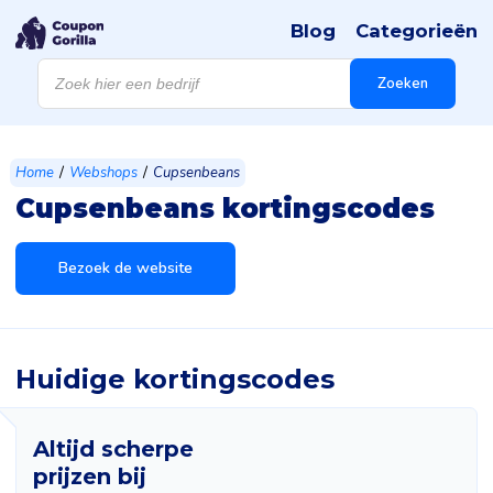
Blog
Categorieën
Producten
zoeken
Zoeken
/
/
Home
Webshops
Cupsenbeans
Cupsenbeans kortingscodes
Bezoek de website
Huidige kortingscodes
Altijd scherpe
prijzen bij