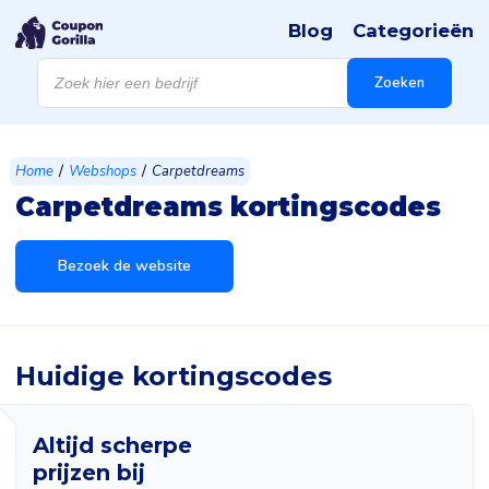
Blog
Categorieën
Producten
zoeken
Zoeken
/
/
Home
Webshops
Carpetdreams
Carpetdreams kortingscodes
Bezoek de website
Huidige kortingscodes
Altijd scherpe
prijzen bij