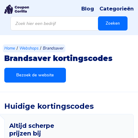
Blog
Categorieën
Producten
zoeken
Zoeken
/
/
Home
Webshops
Brandsaver
Brandsaver kortingscodes
Bezoek de website
Huidige kortingscodes
Altijd scherpe
prijzen bij