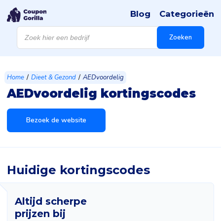
Blog
Categorieën
Producten
zoeken
Zoeken
/
/
Home
Dieet & Gezond
AEDvoordelig
AEDvoordelig kortingscodes
Bezoek de website
Huidige kortingscodes
Altijd scherpe
prijzen bij