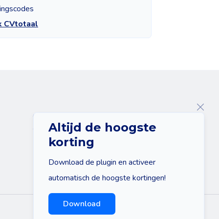
tingscodes
k CVtotaal
Over ons
Altijd de hoogste
Contact
korting
Download de plugin en activeer
automatisch de hoogste kortingen!
Download
Sitemap
Disclaimer
Privacy policy