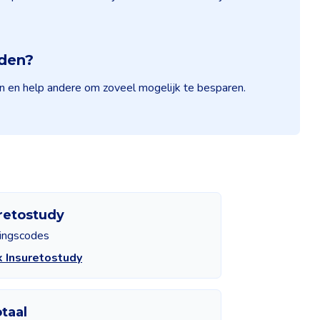
nden?
in en help andere om zoveel mogelijk te besparen.
retostudy
tingscodes
k Insuretostudy
taal